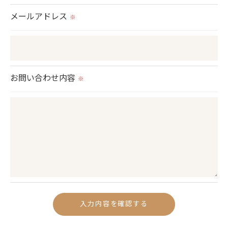
切に安全管理対策を実施します。
メールアドレス
※
＜個人情報を与えなかった場合に生じる結果＞
必要な情報を頂けない場合は、それに対応した当社
のサービスをご提供できない場合がございますので
お問い合わせ内容
予めご了承ください。
※
＜個人情報の開示･訂正・削除･利用停止の手続につ
いて＞
当社では、お客様の個人情報の開示･訂正･削除・利
用停止の手続を定めさせて頂いております。
ご本人である事を確認のうえ、対応させて頂きま
す。
個人情報の開示･訂正･削除・利用停止の具体的手続
きにつきましては、お電話でお問合せ下さい。