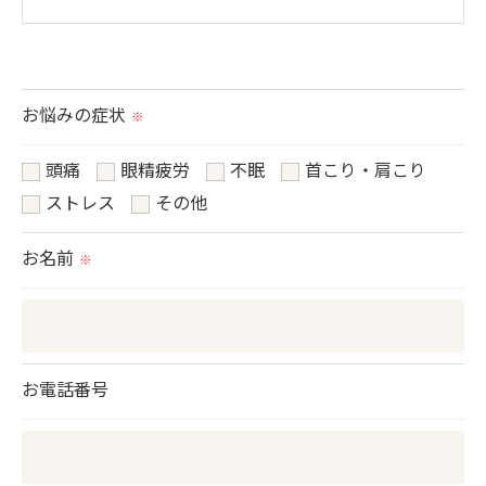
＜個人情報の提供について＞
当社ではお客様の同意を得た場合または法令に定め
られた場合を除き、
お悩みの症状
※
取得した個人情報を第三者に提供することはいたし
ません。
頭痛
眼精疲労
不眠
首こり・肩こり
ストレス
その他
＜個人情報の委託について＞
お名前
※
当社では、利用目的の達成に必要な範囲において、
個人情報を外部に委託する場合があります。
これらの委託先に対しては個人情報保護契約等の措
置をとり、適切な監督を行います。
お電話番号
＜個人情報の安全管理＞
当社では、個人情報の漏洩等がなされないよう、適