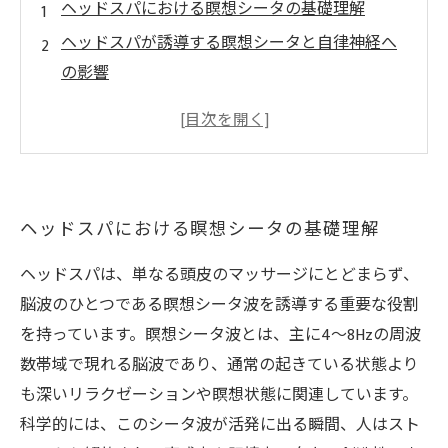
ヘッドスパにおける瞑想シータの基礎理解
ヘッドスパが誘導する瞑想シータと自律神経へ
の影響
実践！ヘッドスパで瞑想シータを体験する方法
現代人のストレスとヘッドスパの可能性
未来に向けたヘッドスパと瞑想シータの融合展
望
ヘッドスパにおける瞑想シータの基礎理解
ヘッドスパは、単なる頭皮のマッサージにとどまらず、
脳波のひとつである瞑想シータ波を誘導する重要な役割
を持っています。瞑想シータ波とは、主に4～8Hzの周波
数帯域で現れる脳波であり、通常の起きている状態より
も深いリラクゼーションや瞑想状態に関連しています。
科学的には、このシータ波が活発に出る瞬間、人はスト