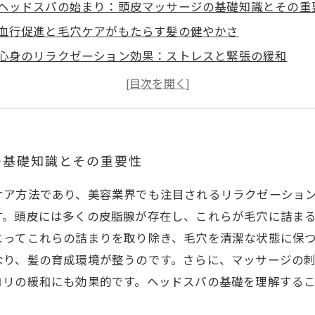
ヘッドスパの始まり：頭皮マッサージの基礎知識とその重
血行促進と毛穴ケアがもたらす髪の健やかさ
心身のリラクゼーション効果：ストレスと緊張の緩和
専門的ケアの価値とセルフマッサージとの違い
ヘッドスパの未来展望と健やかな髪のための習慣化
の基礎知識とその重要性
ケア方法であり、美容業界でも注目されるリラクゼーショ
す。頭皮には多くの皮脂腺が存在し、これらが毛穴に詰ま
よってこれらの詰まりを取り除き、毛穴を清潔な状態に保
なり、髪の育成環境が整うのです。さらに、マッサージの
コリの緩和にも効果的です。ヘッドスパの基礎を理解する