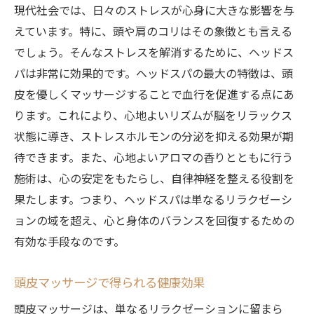
JR片町線沿線で体験できる極上の癒し
現代社会では、日々のストレスが心身に大きな影響を与
訪れる価値のあるサロンの特徴
えています。特に、頭や肩のコリはその象徴とも言える
施術前後のおすすめの過ごし方
でしょう。そんなストレスを解消するために、ヘッドス
心身ともにリラックスできる秘訣
パは非常に効果的です。ヘッドスパの最大の特徴は、頭
皮を優しくマッサージすることで血行を促進する点にあ
お客様の声から見るヘッドスパの効果
ります。これにより、心地よいリズムが脳をリラックス
ストレスフリーな時間を過ごすために
状態に導き、ストレスホルモンの分泌を抑える効果が期
心身のリフレッシュJR片町線で味わうヘッドス
待できます。また、心地よいアロマの香りとともに行う
パの効果
施術は、心の安定をもたらし、自律神経を整える役割を
ヘッドスパで得られる心身の解放感
果たします。つまり、ヘッドスパは単なるリラクゼーシ
リフレッシュに効果的な理由を探る
ョンの域を超え、心と身体のバランスを回復するための
施術により期待できる健康面への影響
有効な手段なのです。
短時間での効果的なリフレッシュ方法
頭皮マッサージで得られる健康効果
ストレス軽減に繋がるヘッドスパ体験
疲労回復に寄与する具体的なメカニズム
頭皮マッサージは、単なるリラクゼーションに留まら