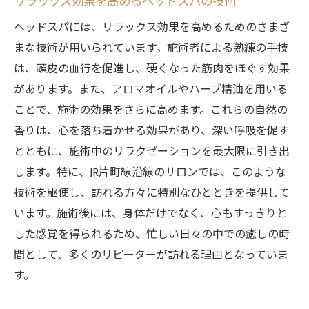
リラックス効果を高めるヘッドスパの技術
JR片町線沿線で人気のサロンの魅力
ヘッドスパには、リラックス効果を高めるためのさまざ
ヘッドスパがもたらすリフレッシュ効果
まな技術が用いられています。施術者による熟練の手技
は、頭皮の血行を促進し、硬くなった筋肉をほぐす効果
新しいリフレッシュ習慣の提案
があります。また、アロマオイルやハーブ精油を用いる
再訪したくなるサロンの特徴
ことで、施術の効果をさらに高めます。これらの自然の
心と体を同時に癒すJR片町線のヘッドスパの秘
香りは、心を落ち着かせる効果があり、深い呼吸を促す
密
とともに、施術中のリラクゼーションを最大限に引き出
心身を整えるヘッドスパの施術内容
します。特に、JR片町線沿線のサロンでは、このような
心を癒す音とアロマの効果
技術を駆使し、訪れる方々に特別なひとときを提供して
体の緊張を解きほぐすための技術
います。施術後には、身体だけでなく、心もすっきりと
リフレッシュするための施術の流れ
した感覚を得られるため、忙しい日々の中での癒しの時
心と体を一体にする施術者の技術
間として、多くのリピーターが訪れる理由となっていま
す。
ヘッドスパが持つ癒しの可能性