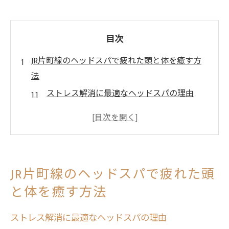
目次
JR片町線のヘッドスパで疲れた頭と体を癒す方
法
ストレス解消に最適なヘッドスパの理由
頭皮マッサージで得られる健康効果
JR片町線沿線の人気サロンの施術内容
リラックス効果を高めるヘッドスパの技術
特別なひとときを提供するサロンの選び方
JR片町線のヘッドスパで疲れた頭
日常に取り入れたいヘッドスパの魅力
と体を癒す方法
リラックスの場所JR片町線沿線のヘッドスパ体
験
ストレス解消に最適なヘッドスパの理由