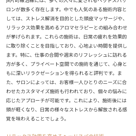
JR片町線沿線には、多くの人々に愛されるヘッドスパサ
ストレス社会で求められる癒しの場
ロンが数多く存在します。中でも人気のある施術内容と
日々の疲れをリセットするための提案
しては、ストレス解消を目的とした頭皮マッサージや、
JR片町線のヘッドスパで心地よいリラックスを
リラックス効果を高めるアロマセラピーとの組み合わせ
体験する
が挙げられます。これらの施術は、日常の疲れを効果的
心地よい空間で過ごす特別な時間
に取り除くことを目指しており、心地よい時間を提供し
施術でリラックスするためのポイント
ます。特に、仕事の合間や週末のリフレッシュに訪れる
方が多く、プライベート空間での施術を通じて、心身と
心身を開放するためのサロン選びの基準
もに深いリラクゼーションを得られると評判です。ま
リラックス効果を高めるための施術内容
た、サロンによっては、お客様一人ひとりのニーズに合
心地よいひとときが日常に与える恩恵
わせたカスタマイズ施術も行われており、個々の悩みに
自宅でも活かせるリラックスのコツ
応じたアプローチが可能です。これにより、施術後には
リフレッシュの新定番JR片町線沿線のヘッドス
頭が軽くなり、日常の様々なストレスから解放される感
パ
覚を味わえることでしょう。
ヘッドスパの新しい楽しみ方
定番になりつつある理由とは