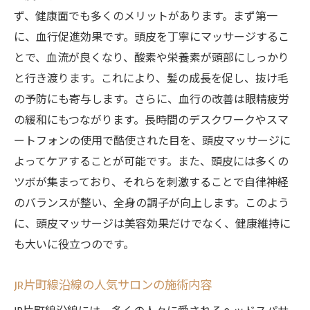
ず、健康面でも多くのメリットがあります。まず第一
JR片町線のヘッドスパ体験で感じる心地よいリ
に、血行促進効果です。頭皮を丁寧にマッサージするこ
ズム
とで、血流が良くなり、酸素や栄養素が頭部にしっかり
施術中の音楽とその効果
と行き渡ります。これにより、髪の成長を促し、抜け毛
頭部のリズム的なアプローチの重要性
の予防にも寄与します。さらに、血行の改善は眼精疲労
施術後のリズムが日常に与える影響
の緩和にもつながります。長時間のデスクワークやスマ
心と体が一体化するリズムの力
ートフォンの使用で酷使された目を、頭皮マッサージに
日常生活に応用できるリズムの取り入れ方
よってケアすることが可能です。また、頭皮には多くの
忙しい日常に癒しをJR片町線沿線のヘッドスパ
ツボが集まっており、それらを刺激することで自律神経
の魅力
のバランスが整い、全身の調子が向上します。このよう
に、頭皮マッサージは美容効果だけでなく、健康維持に
日常の合間に訪れたいヘッドスパの魅力
も大いに役立つのです。
忙しい人にこそおすすめのリラックス法
サロンがおすすめする時間の過ごし方
JR片町線沿線の人気サロンの施術内容
ヘッドスパで得られるマインドフルネス