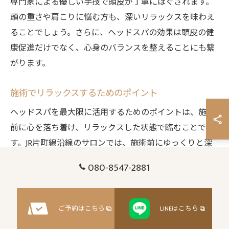
専門家による優しい手技で頭皮が丁寧にほぐされます。
頭の重さや肩こりに悩む方も、深いリラックスを味わえ
ることでしょう。さらに、ヘッドスパの効果は頭皮の健
康促進だけでなく、心身のバランスを整えることにも繋
がります。
施術でリラックスするためのポイント
ヘッドスパを最大限に活用するためのポイントは、施術
前に心を落ち着け、リラックスした状態で臨むことで
す。JR片町線沿線のサロンでは、施術前にゆっくりと深
呼吸を行い、身体の緊張を解くことを推奨しています。
080-8547-2881
また、施術中は心を無にして、ただ静かに目を閉じ、頭
皮の刺激を感じてみてください。これにより、施術の効
果が高まり、深いリラクゼーションが得られます。施術
ご予約はこちら
LINEはこちら
後は、しばらくその余韻を楽しむことで、さらなる心身