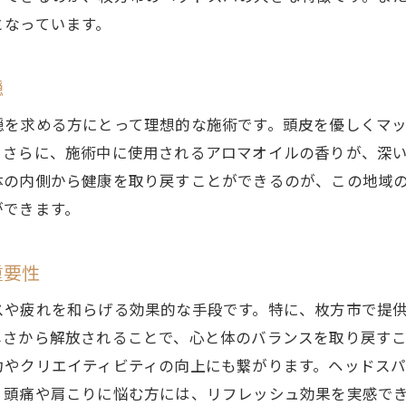
枚方市のヘッドスパで感じる深い癒し
となっています。
アロマの香りに包まれてリラックス枚方市のヘッドスパの
アロマセラピーがもたらすリラックス効果
穏
枚方市のヘッドスパで体験するアロマの力
穏を求める方にとって理想的な施術です。頭皮を優しくマ
心を落ち着かせる香りの選び方
。さらに、施術中に使用されるアロマオイルの香りが、深
アロマとヘッドスパの組み合わせの利点
体の内側から健康を取り戻すことができるのが、この地域
香りでリラックスするためのヒント
ができます。
枚方市でのアロマ体験レビュー
肩こりや頭の重さを解消するヘッドスパ心からのリフレッ
重要性
肩こり解消におすすめのヘッドスパテクニック
スや疲れを和らげる効果的な手段です。特に、枚方市で提
頭の重さを軽減するための施術方法
しさから解放されることで、心と体のバランスを取り戻す
枚方市でのヘッドスパの成功事例
力やクリエイティビティの向上にも繋がります。ヘッドス
、頭痛や肩こりに悩む方には、リフレッシュ効果を実感で
心地よいヘッドスパで肩こりを和らげる