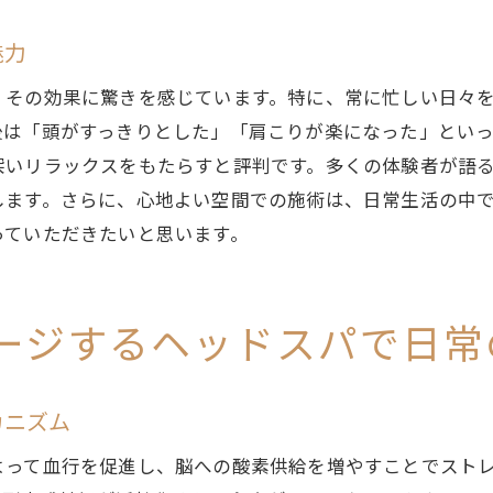
枚方市でのリラックス体験の魅力
魅力
リラクゼーションを最大化するヒント
、その効果に驚きを感じています。特に、常に忙しい日々
枚方市のスパで心身をリセットする
後は「頭がすっきりとした」「肩こりが楽になった」とい
内側からリラックス枚方市で体験する上質なヘッドスパ
深いリラックスをもたらすと評判です。多くの体験者が語
内側からのリラクゼーションを提供する理由
します。さらに、心地よい空間での施術は、日常生活の中
上質なヘッドスパが持つ内面的な効果
っていただきたいと思います。
枚方市での上質なスパ体験の重要性
内側からリラックスするための施術
ージするヘッドスパで日常
枚方市の上質なヘッドスパ体験談
リラクゼーションの新しい形を求めて
枚方市で心身のバランスを取り戻すヘッドスパのすすめ
カニズム
心身のバランスを整えるヘッドスパの役割
よって血行を促進し、脳への酸素供給を増やすことでスト