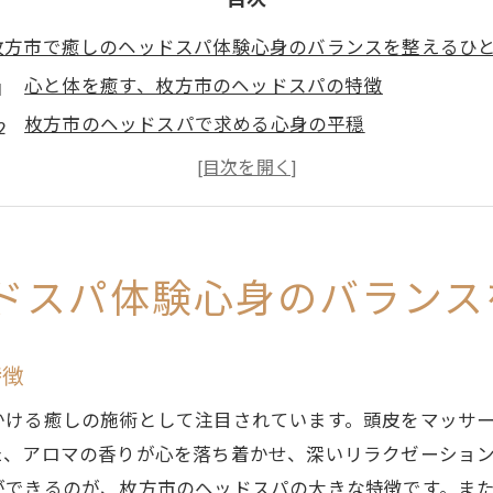
目次
枚方市で癒しのヘッドスパ体験心身のバランスを整えるひ
心と体を癒す、枚方市のヘッドスパの特徴
枚方市のヘッドスパで求める心身の平穏
ヘッドスパでリフレッシュすることの重要性
枚方市のヘッドスパで得られる心の安らぎ
ヘッドスパで日常の疲れを癒す方法
体験者が語る、枚方市のヘッドスパの魅力
ドスパ体験心身のバランス
頭皮を優しくマッサージするヘッドスパで日常のストレス
ストレス解消に役立つヘッドスパのメカニズム
特徴
頭皮ケアとストレス緩和の関係
かける癒しの施術として注目されています。頭皮をマッサ
ヘッドスパがもたらす心地よいリラクゼーション
た、アロマの香りが心を落ち着かせ、深いリラクゼーショ
日常生活におけるヘッドスパの活用法
ができるのが、枚方市のヘッドスパの大きな特徴です。ま