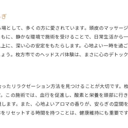
日常的な肩こりとヘッドスパの関係
らぎ
枚方市でリフレッシュするためのヒント
枚方市で心地よいヘッドスパを体験忙しい日常に贅沢なひ
る場として、多くの方に愛されています。頭皮のマッサー
忙しい現代人にヘッドスパが必要な理由
ともに、静かな環境で施術を受けることで、日常生活から
以上に、深い心の安定をもたらします。心地よい一時を過
枚方市のヘッドスパで贅沢な時間を過ごす
しょう。枚方市でのヘッドスパ体験は、まさに心のデトッ
日常から離れる贅沢なスパ体験の魅力
リフレッシュのためのヘッドスパ活用法
枚方市でのヘッドスパ体験談
合ったリラクゼーション方法を見つけることが大切です。
日常の疲れを癒す贅沢なスパタイム
す。この施術では、血行を促進し、酸素と栄養を頭部に行
深いリラクゼーションを提供する枚方市のヘッドスパの魅
現します。また、心地よいアロマの香りが、安らぎの空間
深いリラクゼーションをもたらす施術の秘密
体をリセットする時間を持つことは、健康維持にも重要で
枚方市で得られる唯一無二のリラクゼーション
リラクゼーションを追求するヘッドスパ体験