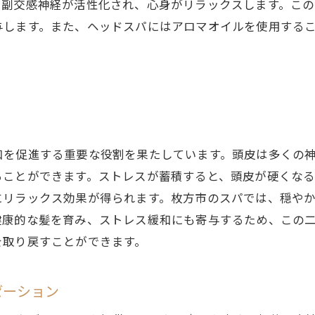
枚方市で心身の健康を保つためのスパ利用
で副交感神経が活性化され、心身がリラックスします。こ
バランスの取れた生活にヘッドスパが必要な理由
与します。また、ヘッドスパにはアロマオイルを使用する
枚方市でのバランスを取り戻すためのヒント
心身の健康を支えるヘッドスパの効果
枚方市のヘッドスパで心身をリフレッシュ
和を促進する重要な役割を果たしています。頭皮は多くの
ることができます。ストレスが蓄積すると、頭皮が硬くな
にリラックス効果が得られます。枚方市のスパでは、穏や
健康的な髪を育み、ストレス緩和にも寄与するため、この
を取り戻すことができます。
ゼーション