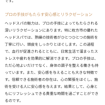
です。
枚方市でプロの手技を体験できるスパを選
ぶ
プロの手技がもたらす安心感とリラクゼーション
心身を癒すヘッドスパの豊富なメニュー紹
ヘッドスパの魅力は、プロの手技によってもたらされる
介
深いリラクゼーションにあります。特に枚方市の優れた
ヘッドスパで心身のバランスを整える
ヘッドスパでは、熟練の技術者がひとつひとつの施術を
枚方市のヘッドスパで体験する贅沢なリラクゼ
丁寧に行い、頭皮をしっかりとほぐします。この過程
ーション
で、血行が促進されるとともに、日常生活で溜まったス
枚方市で贅沢なリラクゼーションを体験す
トレスや疲れを効果的に解消できます。プロの手技は、
る理由
ただ心地よいだけでなく、身体の調子を整える働きも持
ヘッドスパが贅沢なひとときを提供する秘
っています。また、安心感を与えることも大きな特徴で
密
す。信頼できる施術者の存在は、心の緊張をほぐし、施
枚方市でリラックスした時間を過ごすため
術を受ける人に安心感を与えます。結果として、心身と
の選び方
もにリフレッシュできる貴重な時間を過ごすことができ
贅沢なリラクゼーションを枚方市で実現す
るのです。