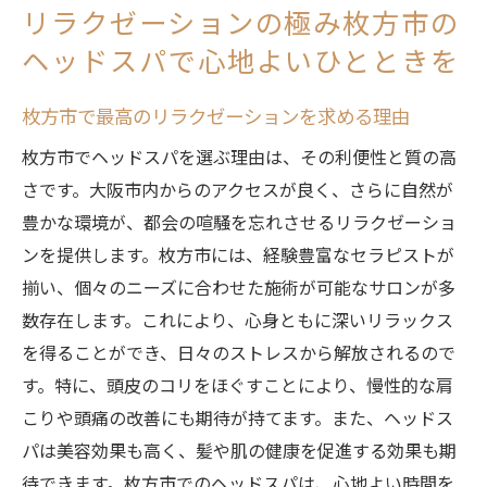
リラクゼーションの極み枚方市の
日常から解放されるためのヘッドスパ
ヘッドスパで心地よいひとときを
枚方市で極上のリラクゼーションを満喫するヘ
ッドスパのすすめ
枚方市で最高のリラクゼーションを求める理由
極上のリラクゼーションを体験する秘訣
枚方市でヘッドスパを選ぶ理由は、その利便性と質の高
枚方市で満喫できるリラクゼーションの素
さです。大阪市内からのアクセスが良く、さらに自然が
晴らしさ
豊かな環境が、都会の喧騒を忘れさせるリラクゼーショ
ヘッドスパで味わう極上のリラクゼーショ
ンを提供します。枚方市には、経験豊富なセラピストが
ン
揃い、個々のニーズに合わせた施術が可能なサロンが多
枚方市でリラクゼーションを満喫する方法
数存在します。これにより、心身ともに深いリラックス
極上のリラクゼーションを求める方におす
を得ることができ、日々のストレスから解放されるので
すめのヘッドスパ
す。特に、頭皮のコリをほぐすことにより、慢性的な肩
枚方市でリラクゼーションを体験する価値
こりや頭痛の改善にも期待が持てます。また、ヘッドス
パは美容効果も高く、髪や肌の健康を促進する効果も期
待できます。枚方市でのヘッドスパは、心地よい時間を