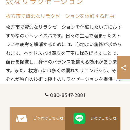
沢なリラクゼーション
枚方市で贅沢なリラクゼーションを体験する理由
枚方市で贅沢なリラクゼーションを体験したい方におす
すめなのがヘッドスパです。日々の生活で溜まったスト
レスや疲労を解消するためには、心地よい施術が求めら
れます。ヘッドスパは頭皮を丁寧に揉みほぐすことで、
血行を促進し、身体のバランスを整える効果がありま
す。また、枚方市には多くの優れたサロンがあり、それ
ぞれが独自の技術で極上のリラクゼーションを提供して
います。特に、日常から離れた時間を提供することで、
080-8547-2881
心も体もリフレッシュすることができるのです。
ヘッドスパが贅沢なひとときを提供する秘密
ご予約はこちら
LINEはこちら
ヘッドスパが贅沢なひとときを提供する秘密は、その施