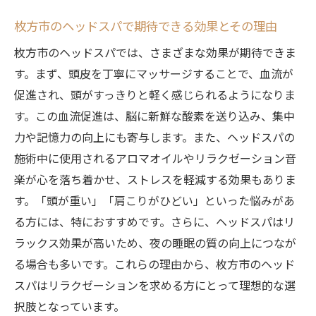
ション
枚方市のヘッドスパで期待できる効果とその理由
ヘッドスパによるストレス解消のメリット
枚方市のヘッドスパでは、さまざまな効果が期待できま
リラクゼーションの極み枚方市のヘッドスパで
す。まず、頭皮を丁寧にマッサージすることで、血流が
心地よいひとときを
促進され、頭がすっきりと軽く感じられるようになりま
枚方市で最高のリラクゼーションを求める
す。この血流促進は、脳に新鮮な酸素を送り込み、集中
理由
力や記憶力の向上にも寄与します。また、ヘッドスパの
心地よさを追求したヘッドスパの施術内容
施術中に使用されるアロマオイルやリラクゼーション音
枚方市のヘッドスパで体験する贅沢なひと
楽が心を落ち着かせ、ストレスを軽減する効果もありま
とき
す。「頭が重い」「肩こりがひどい」といった悩みがあ
身体を癒すだけでなく心も整えるプロの技
る方には、特におすすめです。さらに、ヘッドスパはリ
術
ラックス効果が高いため、夜の睡眠の質の向上につなが
疲れた体をリフレッシュするヘッドスパの
る場合も多いです。これらの理由から、枚方市のヘッド
魅力
スパはリラクゼーションを求める方にとって理想的な選
択肢となっています。
枚方市でリラクゼーションを満喫する方法