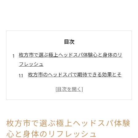
目次
枚方市で選ぶ極上ヘッドスパ体験心と身体のリ
フレッシュ
枚方市のヘッドスパで期待できる効果とそ
の理由
極上のヘッドスパ体験で心と身体をリセッ
トしよう
枚方市でおすすめのヘッドスパスポット選
枚方市で選ぶ極上ヘッドスパ体験
び方
心と身体のリフレッシュ
プロの手技がもたらす安心感とリラクゼー