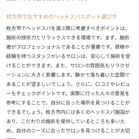
由
プロの手技が肩こり改善に効果的な理由
枚方市でおすすめのヘッドスパスポット選び方
枚方市で肩こり改善に特化したヘッドスパ
枚方市でヘッドスパを選ぶ際に考慮すべきポイントは、
を探す
施術の技術力とリラックスできる環境です。まず、施術
肩こり改善だけでなくリラクゼーションも
者がプロフェッショナルであることが重要です。資格や
実感
経験を持つスタッフがいるサロンは、安心して施術を受
ヘッドスパで肩こりから解放される方法
けることができます。また、サロンの雰囲気もリラクゼ
枚方市で心身を癒すヘッドスパプロの手技でリ
ーションに大きく影響します。静かで落ち着いた空間で
フレッシュ
あることが望ましいでしょう。さらに、口コミやレビュ
プロの手技がもたらす心身のリフレッシュ
ーもチェックポイントです。実際に行った人々の意見を
効果
参考にすることで、自分に合った場所を見つけることが
枚方市で心地よい施術を受けられるヘッド
できるでしょう。枚方市内には多くのヘッドスパ施設が
スパ
あり、こだわりの施術を提供しているところも多いた
め、自分のニーズに合ったサロンを見つけることが大切
心身ともにリフレッシュできる理由とは