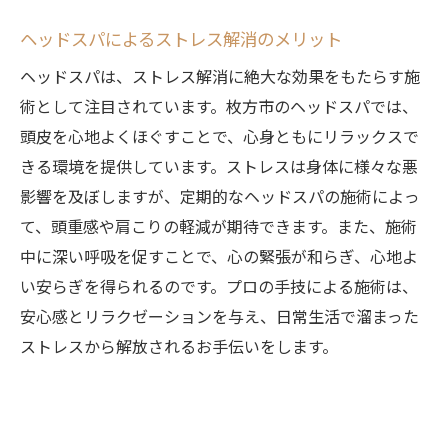
る方法
ヘッドスパによるストレス解消のメリット
枚方市で体験するヘッドスパの至福の時間
ヘッドスパは、ストレス解消に絶大な効果をもたらす施
心も体も満足する贅沢なリラクゼーション
術として注目されています。枚方市のヘッドスパでは、
日常の疲れを癒す枚方市のおすすめヘッドスパ
頭皮を心地よくほぐすことで、心身ともにリラックスで
スポット
きる環境を提供しています。ストレスは身体に様々な悪
枚方市で日常の疲れを癒すヘッドスパの魅
影響を及ぼしますが、定期的なヘッドスパの施術によっ
力
て、頭重感や肩こりの軽減が期待できます。また、施術
日々の疲れをリセットする枚方市のスポッ
中に深い呼吸を促すことで、心の緊張が和らぎ、心地よ
ト紹介
い安らぎを得られるのです。プロの手技による施術は、
枚方市でおすすめのヘッドスパスポット選
安心感とリラクゼーションを与え、日常生活で溜まった
び方
ストレスから解放されるお手伝いをします。
疲れた心を癒すためのヘッドスパの活用法
枚方市のヘッドスパで得られるリラックス
効果