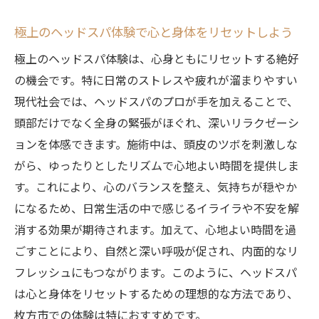
ストレス解消！枚方市で訪れるべきヘッドスパ
極上のヘッドスパ体験で心と身体をリセットしよう
スポット
極上のヘッドスパ体験は、心身ともにリセットする絶好
ストレスフリーな毎日を枚方市のヘッドス
の機会です。特に日常のストレスや疲れが溜まりやすい
パで
現代社会では、ヘッドスパのプロが手を加えることで、
ヘッドスパで心の安定を取り戻す方法
頭部だけでなく全身の緊張がほぐれ、深いリラクゼーシ
枚方市で人気のヘッドスパスポット紹介
ョンを体感できます。施術中は、頭皮のツボを刺激しな
ストレス解消に効果的なヘッドスパの秘密
がら、ゆったりとしたリズムで心地よい時間を提供しま
枚方市のヘッドスパで得られる心地よいリ
す。これにより、心のバランスを整え、気持ちが穏やか
ラックス感
になるため、日常生活の中で感じるイライラや不安を解
ヘッドスパで日々の悩みを軽減する
消する効果が期待されます。加えて、心地よい時間を過
肩こり改善に最適枚方市のおすすめヘッドスパ
ごすことにより、自然と深い呼吸が促され、内面的なリ
フレッシュにもつながります。このように、ヘッドスパ
肩こりがひどい方におすすめのスパ施術
は心と身体をリセットするための理想的な方法であり、
枚方市のヘッドスパで肩こりを解消する理
枚方市での体験は特におすすめです。