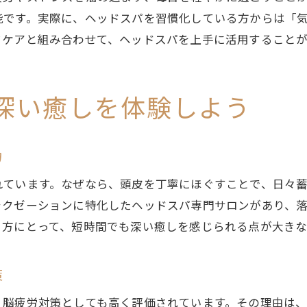
能です。実際に、ヘッドスパを習慣化している方からは「
ヘッドスパで得られるリフレッシュ効果
フケアと組み合わせて、ヘッドスパを上手に活用すること
脳疲労とヘッドスパの関係を再確認しよう
頭痛に悩む方におすすめのヘッドスパケア
ヘッドスパ施術とセルフケアの違いを解説
深い癒しを体験しよう
津田のヘッドスパで脳疲労ケアを実感
津田エリアの専門ヘッドスパ活用術
力
ヘッドスパで津田の癒し空間を満喫する
れています。なぜなら、頭皮を丁寧にほぐすことで、日々
津田で体験できるヘッドスパの秘密
ラクゼーションに特化したヘッドスパ専門サロンがあり、
リンパマッサージも体感できるヘッドスパ
る方にとって、短時間でも深い癒しを感じられる点が大き
ヘッドスパとリンパマッサージの相乗効果
リンパケア付きヘッドスパの魅力を解説
策
ヘッドスパで体感するリンパマッサージ効果
、脳疲労対策としても高く評価されています。その理由は