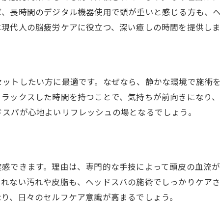
リンパマッサージが脳疲労に与える影響
ば、長時間のデジタル機器使用で頭が重いと感じる方も、
ヘッドスパ専門店で体験する癒しの技術
は現代人の脳疲労ケアに役立つ、深い癒しの時間を提供しま
ヘッドスパとリンパケアで健康をサポート
セットしたい方に最適です。なぜなら、静かな環境で施術
リラックスした時間を持つことで、気持ちが前向きになり
ドスパが心地よいリフレッシュの場となるでしょう。
実感できます。理由は、専門的な手技によって頭皮の血流
きれない汚れや皮脂も、ヘッドスパの施術でしっかりケア
なり、日々のセルフケア意識が高まるでしょう。