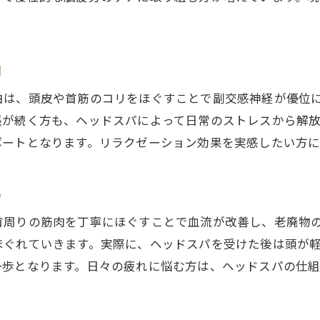
ヘッドスパがもたらす持続的なリラックス
枚方で選ばれるヘッドスパの特徴とは
脳疲労に悩む方へおすすめのヘッドスパ術
由
脳疲労を癒すヘッドスパのおすすめポイント
由は、頭皮や首筋のコリをほぐすことで副交感神経が優位
ヘッドスパ施術で悩みを軽減する方法
張が続く方も、ヘッドスパによって日常のストレスから解
専門ヘッドスパで脳疲労対策を始めよう
ポートとなります。リラクゼーション効果を実感したい方
ヘッドスパ体験で実感する心身の変化
自宅ケアとヘッドスパの違いを解説
る
ヘッドスパで疲れ知らずの毎日を目指す
首周りの筋肉を丁寧にほぐすことで血流が改善し、老廃物
ヘッドスパ専門施術で心身リフレッシュ
ほぐれていきます。実際に、ヘッドスパを受けた後は頭が
専門施術のヘッドスパが与える効果とは
一歩となります。日々の疲れに悩む方は、ヘッドスパの仕
ヘッドスパで心身リフレッシュする方法
プロのヘッドスパで脳疲労をケアする