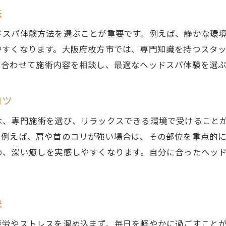
ヘッドスパで日常のストレスを軽減
法
専門施術のヘッドスパ体験談を紹介
ドスパ体験方法を選ぶことが重要です。例えば、静かな環
ヘッドスパ選びで重視したいポイント
やすくなります。大阪府枚方市では、専門知識を持つスタ
美容院のヘッドスパで頭皮から健康を実感
に合わせて施術内容を相談し、最適なヘッドスパ体験を選
美容院のヘッドスパで頭皮環境を整える
コツ
ヘッドスパ施術で頭皮・髪に嬉しい変化
美容院ヘッドスパで健康と美を両立する
は、専門施術を選び、リラックスできる環境で受けること
ヘッドスパと頭皮ケアの最新トレンド
。例えば、肩や首のコリが強い場合は、その部位を重点的
め、深い癒しを実感しやすくなります。自分に合ったヘッ
美容院で受けられるヘッドスパの魅力
ヘッドスパで実感する健康効果とは
ヘッドスパで頭痛や疲れへのケアを学ぶ
訣
ヘッドスパが頭痛改善に役立つ理由とは
疲れや頭痛を和らげるヘッドスパ活用法
疲労やストレスを溜め込まず、毎日を軽やかに過ごすこと