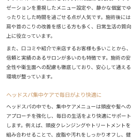
ョン要素
ゼーションを重視したメニュー設定や、静かな個室でゆ
自分に合うヘッドスパ集中ケアサロンの見
ったりとした時間を過ごせる点が人気です。施術後には
極め方
肩や首のこりの改善を感じる方も多く、日常生活の質向
ヘッドスパの安全性を確認するポイントと
上に役立っています。
は
また、口コミや紹介で来店するお客様も多いことから、
口コミで探すヘッドスパと集中ケアの違い
信頼と実績のあるサロンが多いのも特徴です。施術の安
ヘッドスパ体験で失敗しない選び方のコツ
全性や衛生面への配慮も徹底しており、安心して通える
大阪エリアで注目のヘッドスパのメリットと安
環境が整っています。
全性
ヘッドスパ集中ケアで毎日がより快適に
ヘッドスパで大阪エリアの健康美を実感
ヘッドスパの中でも、集中ケアメニューは頭皮や髪への
集中ケア施術のメリットと注意点を解説
アプローチを強化し、毎日の生活をより快適にサポート
ヘッドスパは誰でも受けて大丈夫なのか検
します。例えば、頭皮クレンジングやトリートメントを
証
組み合わせることで、皮脂や汚れをしっかりオフし、健
大阪のヘッドスパ集中ケアが選ばれる理由