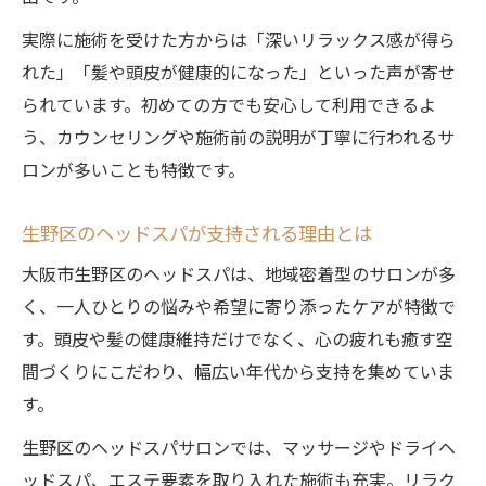
介
実際に施術を受けた方からは「深いリラックス感が得ら
自宅でも出来る簡単ヘッドスパのコツとは
れた」「髪や頭皮が健康的になった」といった声が寄せ
集中ケアなら忙しい毎日でも頭皮と髪を守れる
られています。初めての方でも安心して利用できるよ
理由
う、カウンセリングや施術前の説明が丁寧に行われるサ
ヘッドスパ集中ケアが忙しい女性に選ばれ
ロンが多いことも特徴です。
る訳
短時間でも効果的なヘッドスパ集中ケア法
生野区のヘッドスパが支持される理由とは
忙しい毎日に嬉しいセルフヘッドスパの魅
大阪市生野区のヘッドスパは、地域密着型のサロンが多
力
く、一人ひとりの悩みや希望に寄り添ったケアが特徴で
頭皮と髪を守るヘッドスパ集中ケアの秘訣
す。頭皮や髪の健康維持だけでなく、心の疲れも癒す空
ヘッドスパで簡単にできる集中ケアの方法
間づくりにこだわり、幅広い年代から支持を集めていま
リラクゼーション効果が高まるヘッドスパの選
す。
び方
生野区のヘッドスパサロンでは、マッサージやドライヘ
ヘッドスパ選びで重視すべきリラクゼーシ
ッドスパ、エステ要素を取り入れた施術も充実。リラク