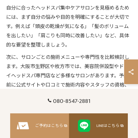
自分に合ったヘッドスパ集中ケアサロンを見極めるため
には、まず自分の悩みや目的を明確にすることが大切で
す。例えば「頭皮の乾燥が気になる」「髪のボリューム
を出したい」「肩こりも同時に改善したい」など、具体
的な要望を整理しましょう。
次に、サロンごとの施術メニューや専門性を比較検討し
ます。大阪市生野区や枚方市では、美容院併設型やドラ
イヘッドスパ専門店など多様なサロンがあります。予約
前に公式サイトや口コミで施術内容やスタッフの資格、
技術力、使用するケア製品の安全性を確認するのがおす
080-8547-2881
すめです。
初心者の方や初めて利用する場合は、体験コースや新規
限定クーポンを活用し、実際にサロンの雰囲気や技術を
ご予約はこちら
LINEはこちら
体感してみると良いでしょう。自分に合うサロンを選ぶ