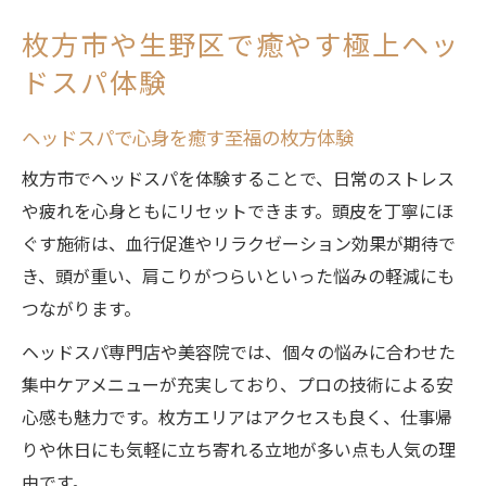
気分転換にもおすすめな集中ケアの魅力
枚方市や生野区で癒やす極上ヘッ
ヘッドスパ集中ケアがもたらすリフレッシ
ドスパ体験
ュ効果
ヘッドスパで心まで整う理由を徹底解説
ヘッドスパで心身を癒す至福の枚方体験
集中ケア習慣で自分らしさを取り戻す方法
枚方市でヘッドスパを体験することで、日常のストレス
ヘッドスパ集中ケアの選び方とポイント
や疲れを心身ともにリセットできます。頭皮を丁寧にほ
大阪エリアで話題の集中ケア体験の実際
ぐす施術は、血行促進やリラクゼーション効果が期待で
き、頭が重い、肩こりがつらいといった悩みの軽減にも
ヘッドスパで髪と心にリラックスを届ける方法
つながります。
ヘッドスパで実感する髪と心のリラックス
術
ヘッドスパ専門店や美容院では、個々の悩みに合わせた
集中ケアメニューが充実しており、プロの技術による安
頭皮ケアで得られるヘッドスパの健康効果
心感も魅力です。枚方エリアはアクセスも良く、仕事帰
ヘッドスパ施術中に寝落ちしても大丈夫？
りや休日にも気軽に立ち寄れる立地が多い点も人気の理
美容院でのヘッドスパ集中ケアの流れを紹
由です。