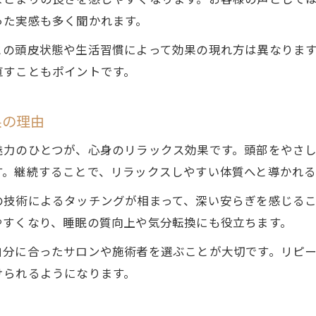
まとまりの良さを感じやすくなります。お客様の声として
長期的な効果を実感できるヘッドスパの秘密
った実感も多く聞かれます。
ヘッドスパを長く続けることで得られる効果
との頭皮状態や生活習慣によって効果の現れ方は異なりま
リピート利用が生み出す頭皮ケアの違い
直すこともポイントです。
継続ヘッドスパで実現する髪質改善のポイント
ヘッドスパリピートがもたらすアンチエイジング
果の理由
定期的な施術でわかる健康維持のコツ
魅力のひとつが、心身のリラックス効果です。頭部をやさ
ヘッドスパリピートの安心基準を見極めるには
す。継続することで、リラックスしやすい体質へと導かれる
ヘッドスパ選びで重視したい安全基準
の技術によるタッチングが相まって、深い安らぎを感じる
リピート時に確認すべき施術内容のポイント
やすくなり、睡眠の質向上や気分転換にも役立ちます。
ヘッドスパの口コミで見る安全性の視点
自分に合ったサロンや施術者を選ぶことが大切です。リピ
リピート利用者が選ぶ信頼できるサロンの特徴
けられるようになります。
安全なヘッドスパ施術を受けるための質問例