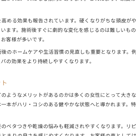
ヘッドスパ継続で気づく心身の変化とは
リラックスを重ねるヘッドスパ体験の魅力
を高める効果も報告されています。硬くなりがちな頭皮が
ヘッドスパのリピートがもたらす深い癒し
います。施術後すぐに劇的な変化を感じるのは難しいもの
リピート体験でわかるリラクゼーション効果
るお客様が多いです。
ヘッドスパで感じるストレス解消の瞬間
術後のホームケアや生活習慣の見直しも重要となります。
リピート利用者が語る睡眠の質向上体験
スパの効果をより持続しやすくなります。
ヘッドスパ施術が心に与える安心感とは
安全に続けるヘッドスパのポイントを解説
ット
ヘッドスパリピート時の安全対策チェック
どのようなメリットがあるのかは多くの女性にとって大き
施術頻度と安全性を両立するポイント
本一本がハリ・コシのある健やかな状態へと導かれます。
ヘッドスパ継続で気をつけたい体調管理
安全なヘッドスパ施術の見極め方
髪のベタつきや乾燥の悩みも軽減されやすくなります。リ
リピート利用時に注意すべき体質や症状