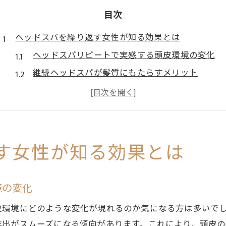
目次
ヘッドスパを繰り返す女性が知る効果とは
ヘッドスパリピートで実感する頭皮環境の変化
継続ヘッドスパが髪質にもたらすメリット
リピート利用がもたらすリラックス効果の理由
ヘッドスパ施術で期待できるストレス軽減
ヘッドスパのリピート率と効果実感の関係
継続リピートで変わるヘッドスパの楽しみ方
す女性が知る効果とは
ヘッドスパを続ける女性の楽しみ方の変化
施術頻度に応じたヘッドスパの活用法
境の変化
定期的なヘッドスパでリピートの満足度向上
皮環境にどのような変化が現れるのか気になる方は多いで
ヘッドスパリピートで美容意識が高まる背景
排出がスムーズになる傾向があります。これにより、頭皮