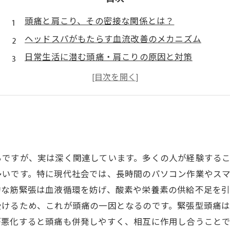
頭痛と肩こり、その密接な関係とは？
ヘッドスパがもたらす血流改善のメカニズム
日常生活に潜む頭痛・肩こりの原因と対策
実際の声に見るヘッドスパの効果とメリット
ヘッドスパで快適な毎日を実現するために
ちですが、実は深く関連しています。多くの人が経験する
多いです。特に現代社会では、長時間のパソコン作業やス
的な筋緊張は血液循環を妨げ、酸素や栄養素の供給不足を
受けるため、これが頭痛の一因となるのです。緊張型頭痛
が悪化すると頭痛も併発しやすく、相互に作用し合うこと