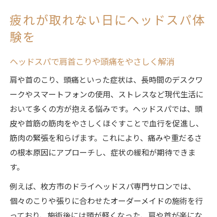
理由
疲れが取れない日にヘッドスパ体
忙しい日常にヘッドスパで心身のバランス
験を
を整える
ヘッドスパ体験が睡眠の質を向上させるポ
ヘッドスパで肩首こりや頭痛をやさしく解消
イント
肩や首のこり、頭痛といった症状は、長時間のデスクワ
枚方市で癒すならヘッドスパがおすすめ
ークやスマートフォンの使用、ストレスなど現代生活に
津田や駅近で通えるヘッドスパの魅力
おいて多くの方が抱える悩みです。ヘッドスパでは、頭
口コミで人気のヘッドスパ専門店の特徴と
皮や首筋の筋肉をやさしくほぐすことで血行を促進し、
は
筋肉の緊張を和らげます。これにより、痛みや重だるさ
ヘッドスパでストレスを根本から和らげる
の根本原因にアプローチし、症状の緩和が期待できま
方法
す。
ヘッドスパ 枚方でリラクゼーションを満喫
例えば、枚方市のドライヘッドスパ専門サロンでは、
するコツ
個々のこりや張りに合わせたオーダーメイドの施術を行
ドライヘッドスパが支持される理由を徹底
っており、施術後には頭が軽くなった、肩や首が楽にな