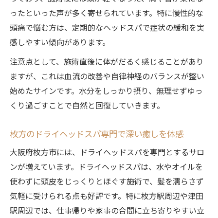
解説
ったといった声が多く寄せられています。特に慢性的な
ヘッドスパはなぜ疲れに効くのか解説
頭痛で悩む方は、定期的なヘッドスパで症状の緩和を実
ヘッドスパで自律神経バランスが整う仕組
感しやすい傾向があります。
み
注意点として、施術直後に体がだるく感じることがあり
頭皮ケアと首肩ほぐしが疲労回復に与える
ますが、これは血流の改善や自律神経のバランスが整い
影響
始めたサインです。水分をしっかり摂り、無理せずゆっ
ヘッドスパは脳疲労や眼精疲労まで効果的
くり過ごすことで自然と回復していきます。
リラックス効果が睡眠改善につながる理由
枚方のドライヘッドスパ専門で深い癒しを体感
ヘッドスパが肩こりや頭痛を和らげるメカ
ニズム
大阪府枚方市には、ドライヘッドスパを専門とするサロ
ンが増えています。ドライヘッドスパは、水やオイルを
ヘッドスパ後のだるさと好転反応の意味
使わずに頭皮をじっくりとほぐす施術で、髪を濡らさず
ヘッドスパ後にだるさを感じる理由と対策
気軽に受けられる点も好評です。特に枚方駅周辺や津田
好転反応としての疲労感は心身リセットの
駅周辺では、仕事帰りや家事の合間に立ち寄りやすい立
サイン