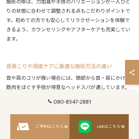
施術の際は、力加減や手技のバリエーションが一人ひと
りの状態に合わせて調整される点もこだわりポイントで
す。初めての方でも安心してリラクゼーションを体験で
きるよう、カウンセリングやアフターケアも充実してい
ます。
首肩こりや頭皮ケアに最適な施術方法の違い
首や肩のコリが強い場合には、頭部から首・肩にかけて
筋肉をほぐす手技が得意なヘッドスパが適しています。
筋肉の緊張をゆるめ、血行を促進することで、慢性的な
080-8547-2881
コリや頭痛の緩和が期待できます。
大阪府枚方市のサロンでは、ドライヘッドスパやオイル
ご予約はこちら
LINEはこちら
ヘッドスパなど、症状に応じたメニューが充実していま
す。例えば、眼精疲労や不眠には、頭部のツボを刺激す