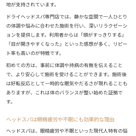
地が支持されています。
施術後に水分補給が重要な理由を解説
ドライヘッドスパ専門店では、静かな空間で一人ひとり
ヘッドスパ後に気を付けたい過ごし方と注
の体調や悩みに合わせた施術を行い、深いリラクゼーシ
意点
ョンを提供します。利用者からは「頭がすっきりする」
だるさを軽減するためのヘッドスパ後ケア
「目が開きやすくなった」といった感想が多く、リピー
方法
ト率も高いのが特徴です。
ヘッドマッサージとの違いを枚方で比較
初めての方は、事前に体調や持病の有無を伝えること
ヘッドスパとヘッドマッサージの効果比較
で、より安心して施術を受けることができます。施術後
ポイント
は好転反応として一時的な眠気やだるさが現れることも
枚方で体験できるヘッドスパのこだわり技
ありますが、これは体のバランスが整い始めた証拠で
術
す。
首肩こりや頭皮ケアに最適な施術方法の違
い
ヘッドスパは眼精疲労や不眠にも効果的な理由
ヘッドスパで自律神経を整える理由
ヘッドスパは、眼精疲労や不眠といった現代人特有の悩