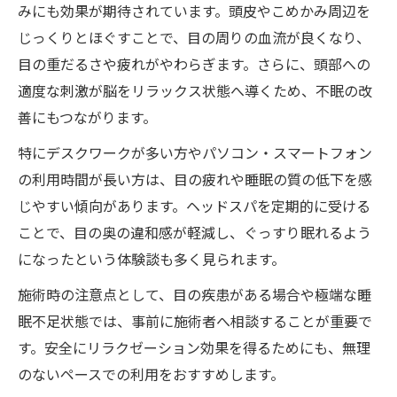
ヘッドスパが自律神経に与えるリラックス
みにも効果が期待されています。頭皮やこめかみ周辺を
効果
じっくりとほぐすことで、目の周りの血流が良くなり、
不眠や疲れに悩む方にヘッドスパが最適な
目の重だるさや疲れがやわらぎます。さらに、頭部への
理由
適度な刺激が脳をリラックス状態へ導くため、不眠の改
深い呼吸と全身バランスを促すヘッドスパ
善にもつながります。
施術
特にデスクワークが多い方やパソコン・スマートフォン
ストレスケアに役立つヘッドスパの活用法
の利用時間が長い方は、目の疲れや睡眠の質の低下を感
紹介
じやすい傾向があります。ヘッドスパを定期的に受ける
ヘッドスパ体験で心身の活力を取り戻すコ
ことで、目の奥の違和感が軽減し、ぐっすり眠れるよう
ツ
になったという体験談も多く見られます。
施術時の注意点として、目の疾患がある場合や極端な睡
眠不足状態では、事前に施術者へ相談することが重要で
す。安全にリラクゼーション効果を得るためにも、無理
のないペースでの利用をおすすめします。