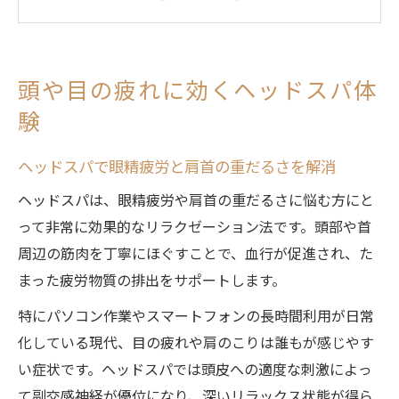
理由
ドライヘッドスパ専門の心地よい施術体験
とは
頭や目の疲れに効くヘッドスパ体
疲労回復に役立つヘッドスパの流れを解説
験
ヘッドスパとヘッドマッサージの違いに注
目
ヘッドスパで眼精疲労と肩首の重だるさを解消
枚方市で話題のヘッドスパ効果徹底解説
ヘッドスパは、眼精疲労や肩首の重だるさに悩む方にと
ヘッドスパの疲労回復メカニズムを徹底解
って非常に効果的なリラクゼーション法です。頭部や首
説
周辺の筋肉を丁寧にほぐすことで、血行が促進され、た
枚方で人気のドライヘッドスパの実力とは
まった疲労物質の排出をサポートします。
癒しを求める方に選ばれるヘッドスパ効果
特にパソコン作業やスマートフォンの長時間利用が日常
枚方のヘッドスパが眼精疲労に強い理由
化している現代、目の疲れや肩のこりは誰もが感じやす
自律神経を整える施術で心身をリセット
い症状です。ヘッドスパでは頭皮への適度な刺激によっ
深いリラックスを叶える施術の魅力とは
て副交感神経が優位になり、深いリラックス状態が得ら