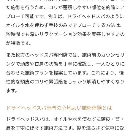
た施術を行うため、コリが蓄積しやすい部位を的確にア
自分では届かない頭皮ケアのポイント解説
プローチ可能です。例えば、ドライヘッドスパのように
サロンでしか体験できない癒しのヘッドス
オイルや水を使わず手技のみでアプローチする方法は、
パ
短時間でも深いリラクゼーション効果を実感しやすいの
ドライヘッドスパで味わえる特別なリラッ
が特徴です。
クス
また枚方のヘッドスパ専門店では、施術前のカウンセリ
リラクゼーション重視の選び方と注意点
ングで頭皮や首肩の状態を丁寧に確認し、一人ひとりに
疲労回復重視のヘッドスパ選び方ガイド
合わせた施術プランを提案しています。これにより、慢
自分に合うヘッドスパサロンの見極めポイ
性的な頭皮のコリや緊張感をしっかり解消しやすくなり
ント
ます。
ヘッドスパ利用時の注意点とリスクを解説
リラクゼーション効果を高めるコツとコツ
ドライヘッドスパ専門の心地よい施術体験とは
ヘッドスパで後悔しないためのチェック事
ドライヘッドスパは、オイルや水を使わずに頭皮・首・
項
肩を丁寧にほぐす施術方法です。髪を濡らさず気軽に受