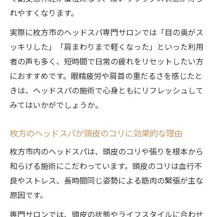
ヘッドスパで心身のリラクゼーションを体
れやすくなります。
感
実際に枚方市のヘッドスパ専門サロンでは「目の奥がス
ドライヘッドスパの静かな癒しの魅力に迫
ッキリした」「肩まわりまで軽くなった」といった利用
る
者の声も多く、短時間で日常の疲れをリセットしたい方
ヘッドスパ専門の施術がもたらす深い安ら
におすすめです。眼精疲労や肩首の重だるさを感じたと
ぎ
きは、ヘッドスパの施術で心身ともにリフレッシュして
肩首のこりを緩和するヘッドスパの手技解
みてはいかがでしょうか。
説
枚方のヘッドスパが頭皮のコリに効果的な理由
寝落ちする心地よさがヘッドスパの魅力
枚方市内のヘッドスパは、頭皮のコリや張りを根本から
自宅では味わえない疲労回復の秘密を紹介
和らげる施術にこだわっています。頭皮のコリは血行不
ヘッドスパ専門施術が自宅ケアと異なる理
良やストレス、長時間同じ姿勢による筋肉の緊張が主な
由
原因です。
プロのヘッドスパで得られる疲労回復の深
さ
専門サロンでは、頭皮の状態やライフスタイルに合わせ