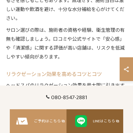
るさを感じることもあります。無理せず、施術当日は激
しい運動や飲酒を避け、十分な水分補給を心がけてくだ
さい。
サロン選びの際は、施術者の資格や経験、衛生管理の有
無も確認しましょう。口コミや公式サイトで「安心感」
や「清潔感」に関する評価が高い店舗は、リスクを低減
しやすい傾向があります。
リラクゼーション効果を高めるコツとコツ
ヘッドスパのリラクゼーション効果を最大限に引き出す
ためには、事前準備が大切です。施術の前に深呼吸をし
080-8547-2881
たり、心身をリラックスさせることで、緊張がほぐれや
すくなります。
ご予約はこちら
LINEはこちら
また、施術中は目を閉じて、施術者の手技に意識を集中