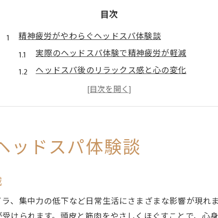
目次
精神疲労がやわらぐヘッドスパ体験談
実際のヘッドスパ体験で精神疲労が軽減
ヘッドスパ後のリラックス感と心の変化
ドライヘッドスパがもたらす自律神経ケア
ヘッドスパ体験者の不眠や頭痛の改善例
ヘッドスパがストレス解消に役立つ理由
大阪府枚方市で見つける心と頭のケア法
ヘッドスパ体験談
ヘッドスパで心と頭の緊張を同時にほぐす
枚方で人気のヘッドスパケアの特徴とは
減
ヘッドスパ専門店で受ける頭皮ケアの魅力
イラ、集中力の低下など日常生活にさまざまな影響が現れ
ヘッドスパとマッサージの違いを知ろう
が受けられます。頭皮と筋肉をやさしくほぐすことで、心