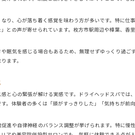
自分に合ったヘッドスパサロンの選び方
ヘッドスパ後のだるさ対策もわかりやすく解説
くなり、心が落ち着く感覚を味わう方が多いです。特に仕
ヘッドスパ翌日のだるさの原因と対処法
た」との声が寄せられています。枚方市駅周辺や樟葉、香
だるさを防ぐヘッドスパ施術後の過ごし方
ヘッドスパで身体に優しいケアを心掛ける方法
さや眠気を感じる場合もあるため、無理せずゆっくり過ご
ヘッドスパ後の水分補給とリカバリーの重要性
なります。
ヘッドスパと自律神経の関係性を解説
ストレス緩和に役立つヘッドスパの魅力とは
化
ストレス緩和に効果的なヘッドスパの手技
ス感と心の緊張が解ける実感です。ドライヘッドスパでは
ヘッドスパで心身のリフレッシュを体感
です。体験者の多くは「頭がすっきりした」「気持ちが前
精神疲労に寄り添うヘッドスパの癒し効果
ドライヘッドスパで血行促進と疲労回復
流促進や自律神経のバランス調整が挙げられます。特に慢
ヘッドスパが睡眠の質向上に役立つ理由