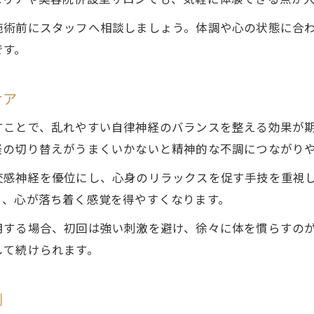
エリアや美容院併設型サロンでも、気軽に体験できる点が
日々の緊張にヘッドスパが効く理由を探る
施術前にスタッフへ相談しましょう。体調や心の状態に合
ヘッドスパが自律神経を整えるメカニズム
です。
日常の緊張緩和にヘッドスパが選ばれる理由
ヘッドスパで首や肩のコリも同時にケア
ケア
精神疲労と身体のこわばりをヘッドスパで解消
すことで、乱れやすい自律神経のバランスを整える効果が
ヘッドスパと頭皮マッサージの相乗効果とは
経の切り替えがうまくいかないと精神的な不調につながり
継続しやすい場所選びで心身をリフレッシュ
交感神経を優位にし、心身のリラックスを促す手技を重視
ヘッドスパを続けやすいサロンの選び方
り、心が落ち着く感覚を得やすくなります。
無理なく通えるヘッドスパのポイント解説
用する場合、初回は強い刺激を避け、徐々に体を慣らすの
ヘッドスパで心身リフレッシュを習慣化
して続けられます。
ヘッドスパサロン比較で失敗しない方法
通いやすいヘッドスパで精神疲労を予防
例